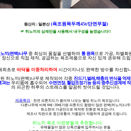
(욕
조원목두께45t/단면무절)
원산지
:
일본산
☞ 히노끼의 심재만을 사용해서 내구성을 높였습니다!!
히노끼
(
편백
)
나무
중
최상의 품질을 선별하여
통 원목
으로 가공
,
차별화
’
정신으로 직접 제작
,
공급하는 욕조제품으로 자신 있게 권유해 드
체최초로
바닥을 이중처리하여
시간이지나도 완벽한 방수를 자신합니
유된 히노끼
(
편백
)
나무로 제작되어 각종
진드기
,
벌레
,
해충의 번식을 억제
효과는
우리몸에 흡수되어
수면연장
,
혈압조정기능 등의 중추신경계에 
의 피곤한 하루의 스트레스를 말끔히 씻어드릴 것입니다
.
제품특징
:
천연 피톤치드가 품어져 나오는 웰빙 히노끼 욕조입니다
.
다른나무에 비해
6배~30배가량 피톤치드 함량이 많은 편백(히노끼)나
최소한의 가공만으로 제작한 친환경 욕조입니다
.
제조사 직판으로 중간유통의 거품없이 저렴하게 공급해 드립니다
.
히노끼 욕조 이런분들게 추천합니다
.
-
유해물질이 많은 신축건물에 입주하시는 분들