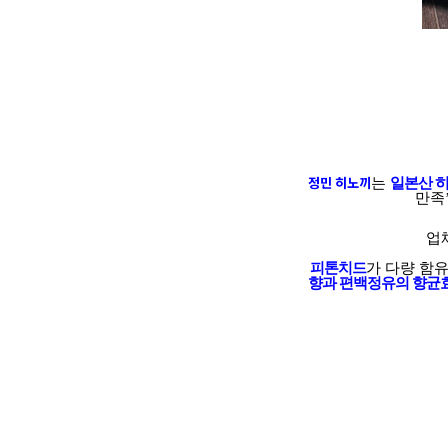
정민 히노끼
는
일본산 
만족
업
피톤치드
가 다량 함
향과 편백정유의 향균