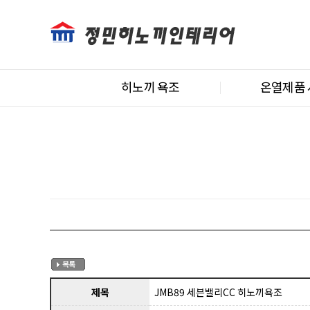
히노끼 욕조
온열제품
제목
JMB89 세븐밸리CC 히노끼욕조