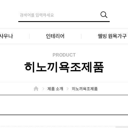
 사우나
인테리어
웰빙 원목가구
PRODUCT
히노끼욕조제품
제품 소개
히노끼욕조제품