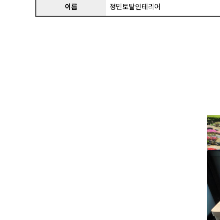
이름
정민토탈인테리어