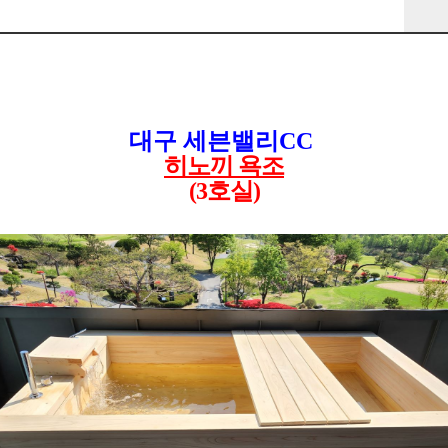
대구 세븐밸리CC
히노끼 욕조
(3호실)