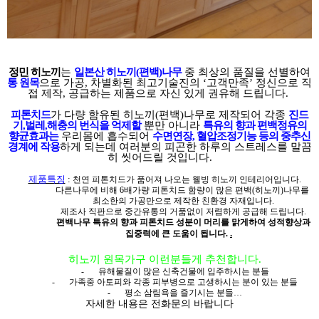
정민 히노끼
는
일본산 히노끼
(
편백
)
나무
중
최상의 품질을 선별하여
통 원목
으로 가공
,
차별화된 최고기술진의
‘
고객만족
’
정신으로 직
접 제작
,
공급하는 제품으로 자신 있게 권유해 드립니다
.
피톤치드
가 다량 함유된 히노끼
(
편백
)
나무로 제작되어 각종
진드
기
,
벌레
,
해충의 번식을 억제할
뿐만 아니라
특유의 향과 편백정유의
향균효과는
우리몸에 흡수되어
수면연장
,
혈압조정기능 등의 중추신
경계에 작용
하게 되는데 여러분의 피곤한 하루의 스트레스를 말끔
히 씻어드릴 것입니다
.
제품특징
:
천연 피톤치드가 품어져 나오는 웰빙
히노끼 인테리어입니다
.
다른나무에 비해
6
배가량 피톤치드 함량이 많은 편백
(
히노끼
)
나무를
최소한의 가공만으로 제작한 친환경 자재입니다
.
제조사 직판으로 중간유통의 거품없이 저렴하게 공급해 드립니다
.
편백나무 특유의 향과 피톤치드 성분이 머리를 맑게하여 성적향상과
.
집중력에
큰 도움이 됩니다
.
히노끼 원목가구 이런분들게 추천합니다
.
-
유해물질이 많은 신축건물에 입주하시는 분들
-
가족중 아토피와 각종 피부병으로 고생하시는 분이 있는 분들
-
평소 삼림욕을 즐기시는 분들
…
자세한 내용은 전화문의 바랍니다